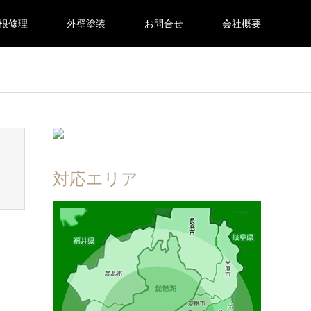
根修理
外壁塗装
お問合せ
会社概要
en_tcd050/breadcrumb.php
on line
94
対応エリア