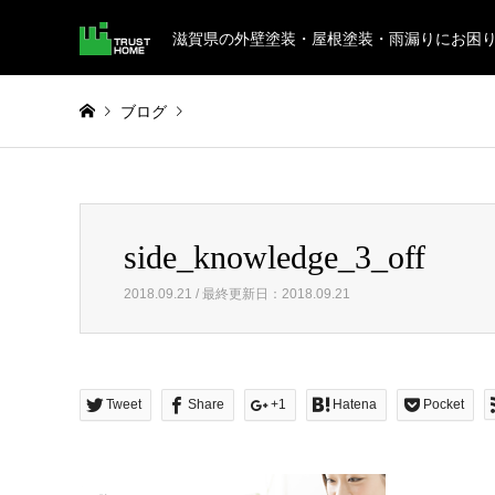
滋賀県の外壁塗装・屋根塗装・雨漏りにお困
ブログ
Warning
: Invalid argument supplied for foreach() in
/home/
side_knowledge_3_off
side_knowledge_3_off
2018.09.21 / 最終更新日：2018.09.21
Tweet
Share
+1
Hatena
Pocket