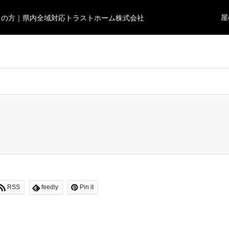
屋
りの方｜県内全域対応トラストホーム株式会社
users/0/ocean0724/web/trusthome.site/wp-content/themes/gens
RSS
feedly
Pin it