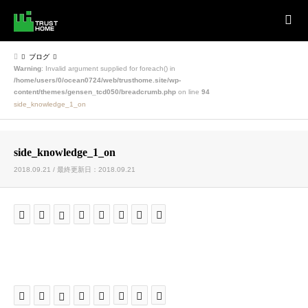
ブログ
Warning
: Invalid argument supplied for foreach() in
/home/users/0/ocean0724/web/trusthome.site/wp-
content/themes/gensen_tcd050/breadcrumb.php
on line
94
side_knowledge_1_on
side_knowledge_1_on
2018.09.21 / 最終更新日：2018.09.21