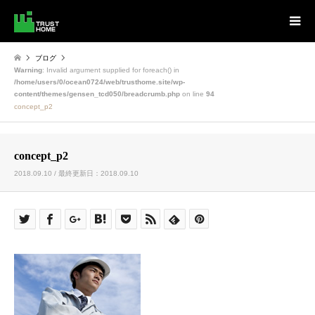
ブログ
Warning
: Invalid argument supplied for foreach() in
/home/users/0/ocean0724/web/trusthome.site/wp-
content/themes/gensen_tcd050/breadcrumb.php
on line
94
concept_p2
concept_p2
2018.09.10 / 最終更新日：2018.09.10