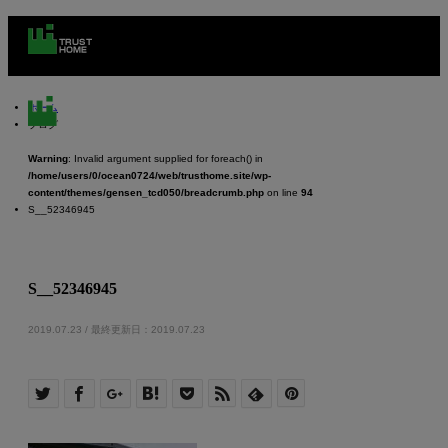
ホーム
ブログ
Warning
: Invalid argument supplied for foreach() in
/home/users/0/ocean0724/web/trusthome.site/wp-
content/themes/gensen_tcd050/breadcrumb.php
on line
94
m
S__52346945
S__52346945
2019.07.23 / 最終更新日：2019.07.23