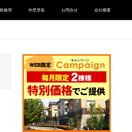
根修理
外壁塗装
お問合せ
会社概要
en_tcd050/breadcrumb.php
on line
94