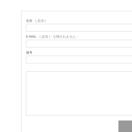
名前
( 必須 )
E-MAIL
( 必須 ) - 公開されません -
備考