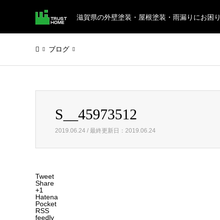
滋賀県の外壁塗装・屋根塗装・雨漏りにお困
ブログ
Warning
: Invalid argument supplied for foreach() in
/home/
S__45973512
S__45973512
2019.06.24 / 最終更新日：2019.06.24
Tweet
Share
+1
Hatena
Pocket
RSS
feedly