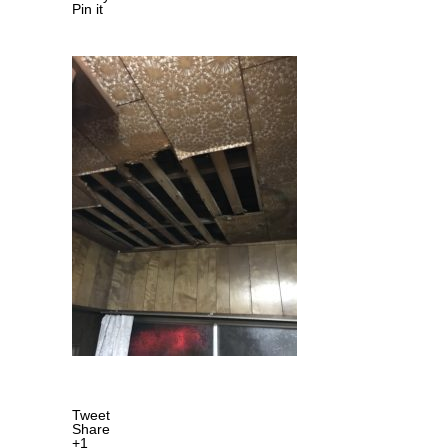
Pin it
Tweet
Share
+1