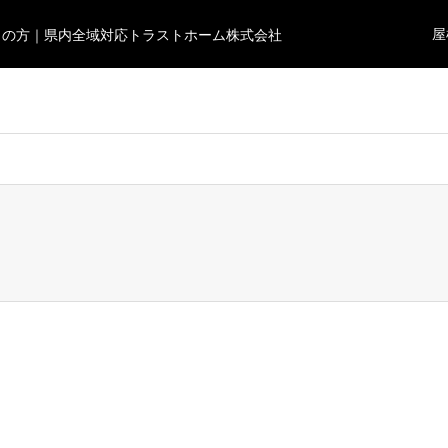
屋
りの方｜県内全域対応トラストホーム株式会社
users/0/ocean0724/web/trusthome.site/wp-content/themes/gens