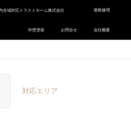
屋根修理
内全域対応トラストホーム株式会社
外壁塗装
お問合せ
会社概要
en_tcd050/breadcrumb.php
on line
94
対応エリア