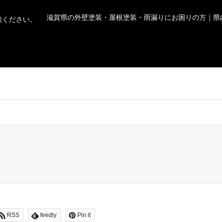
滋賀県の外壁塗装・屋根塗装・雨漏りにお困りの方｜県
users/0/ocean0724/web/trusthome.site/wp-content/themes/gens
RSS
feedly
Pin it