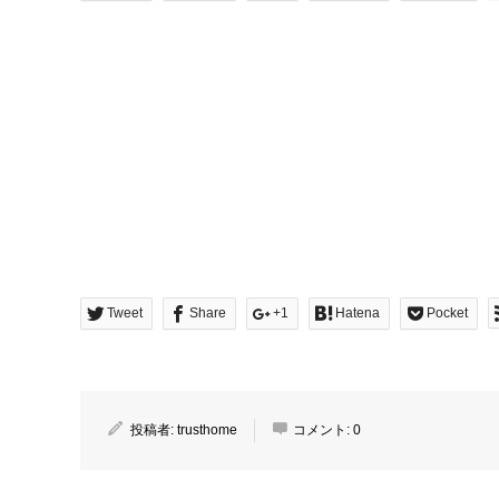
Tweet
Share
+1
Hatena
Pocket
投稿者:
trusthome
コメント:
0