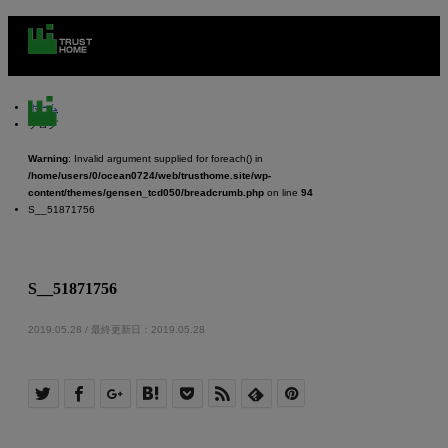
ホーム
ブログ
Warning
: Invalid argument supplied for foreach() in
/home/users/0/ocean0724/web/trusthome.site/wp-
content/themes/gensen_tcd050/breadcrumb.php
on line
94
m
S__51871756
S__51871756
2019.05.28 / 最終更新日：2019.05.28