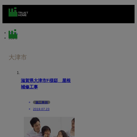
ホーム
大津市
大津市
m
滋賀県大津市F様邸 屋根
補修工事
施工事例
2019.07.23