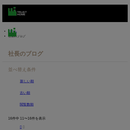
ホーム
社長のブログ
社長のブログ
m
並べ替え条件
新しい順
古い順
閲覧数順
16件中 11〜16件を表示

