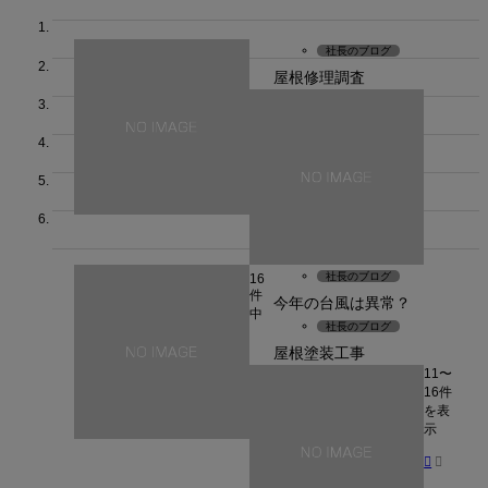
社長のブログ
屋根修理調査
社長のブログ
16
件
今年の台風は異常？
中
社長のブログ
屋根塗装工事
11〜
16件
を表
示

