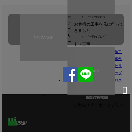
カ
社長のブログ
テ
お客様の工事を見に行って
ゴ
きました
リ
社長のブログ
ー
トユ工事
施工
事例
社長
のブ
ログ
社長のブログ
びわ湖１周 カイツブリ！